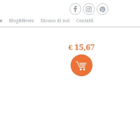
re
Blog&News
Dicono di noi
Contatti
€ 15,67