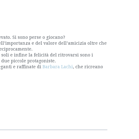
evato. Si sono perse o giocano?
ell’importanza e del valore dell’amicizia oltre che
reciprocamente.
oli e infine la felicità del ritrovarsi sono i
 due piccole protagoniste.
eganti e raffinate di
Barbara Lachi
, che ricreano