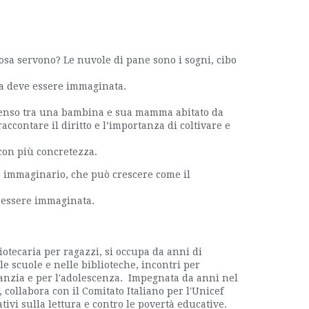
sa servono? Le nuvole di pane sono i sogni, cibo
ma deve essere immaginata.
tenso tra una bambina e sua mamma abitato da
ccontare il diritto e l’importanza di coltivare e
a con più concretezza.
o immaginario, che può crescere come il
 essere immaginata.
liotecaria per ragazzi, si occupa da anni di
e scuole e nelle biblioteche, incontri per
nfanzia e per l'adolescenza. Impegnata da anni nel
, collabora con il Comitato Italiano per l'Unicef
tivi sulla lettura e contro le povertà educative.