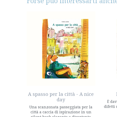
Forse può interessarti anche
A spasso per la città - A nice
day
È dav
difetti
Una scanzonata passeggiata per la
città a caccia di ispirazione in un
silent book elegante e divertente