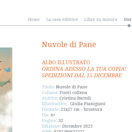
Home
La casa editrice
Libro su misura
Sto
Nuvole di Pane
ALBO ILLUSTRATO
ORDINA ADESSO LA TUA COPIA!
SPEDIZIONI DAL 15 DICEMBRE
Titolo:
Nuvole di Pane
Collana:
Fuori collana
Autrice:
Cristina Bartoli
Illustratrice:
Giulia Pianigiani
Formato:
21x27 cm - brossura
Età:
4+
Pagine:
32
Edizione:
Dicembre 2023
ISBN:
9791280632227