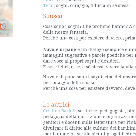
Temi:
sogni, coraggio, fiducia in sé stessi
Sinossi
Cosa sono i sogni? Che profumo hanno? A co
della nostra fantasia.
Perché una cosa per esistere davvero, pri
Nuvole di pane
è un dialogo semplice e in
immagini suggestive e parole poetiche per ra
dare voce ai propri sogni e desideri.
Essere felici, essere sé stessi, vivere la vit
Nuvole di pane sono i sogni, cibo del nostr
personaggio della storia.
Perchè una cosa per esistere davvero, deve
Le autrici
Cristina Bartoli,
scrittrice, pedagogista, bib
pedagogia della narrazione e organizza nell
genitori e docenti sulla letteratura per l'i
divulgare il diritto alla cultura dei bambini
per il quale ha scritto alcuni progetti educa