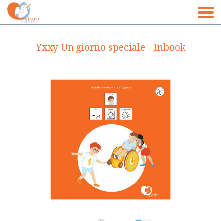
Home
Yxxy Un giorno speciale - Inbook
La casa editrice
Libro su misura
Store
Blog&News
Dicono di noi
Contatti