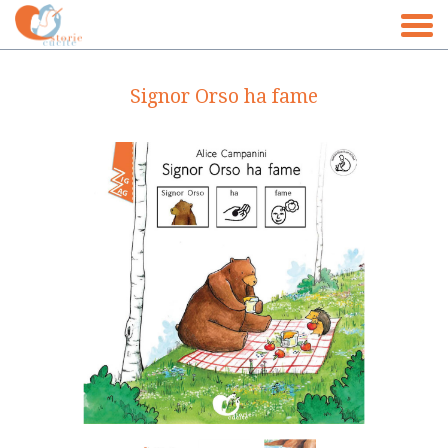
Home
Signor Orso ha fame
La casa editrice
Libro su misura
Store
Blog&News
Dicono di noi
Contatti