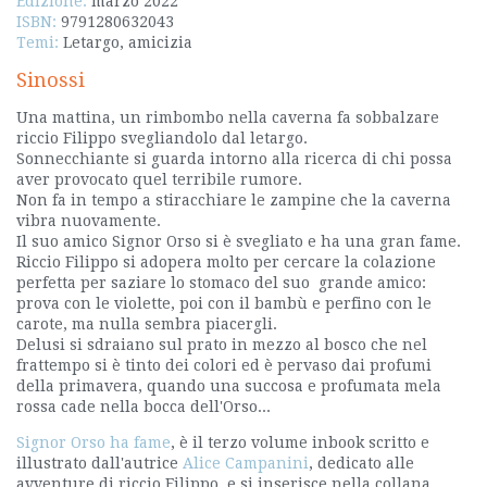
Edizione:
marzo 2022
ISBN:
9791280632043
Temi:
Letargo, amicizia
Sinossi
Una mattina, un rimbombo nella caverna fa sobbalzare
riccio Filippo svegliandolo dal letargo.
Sonnecchiante si guarda intorno alla ricerca di chi possa
aver provocato quel terribile rumore.
Non fa in tempo a stiracchiare le zampine che la caverna
vibra nuovamente.
Il suo amico Signor Orso si è svegliato e ha una gran fame.
Riccio Filippo si adopera molto per cercare la colazione
perfetta per saziare lo stomaco del suo grande amico:
prova con le violette, poi con il bambù e perfino con le
carote, ma nulla sembra piacergli.
Delusi si sdraiano sul prato in mezzo al bosco che nel
frattempo si è tinto dei colori ed è pervaso dai profumi
della primavera, quando una succosa e profumata mela
rossa cade nella bocca dell'Orso...
Signor Orso ha fame
, è il terzo volume inbook scritto e
illustrato dall'autrice
Alice Campanini
, dedicato alle
avventure di riccio Filippo, e si inserisce nella collana